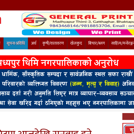
ी
सूचना-प्रविधि
अर्थ
कृषी/वातावरण
खेलकुद
बिचार/ब्लग
साहित्य/मनोरञ्ज