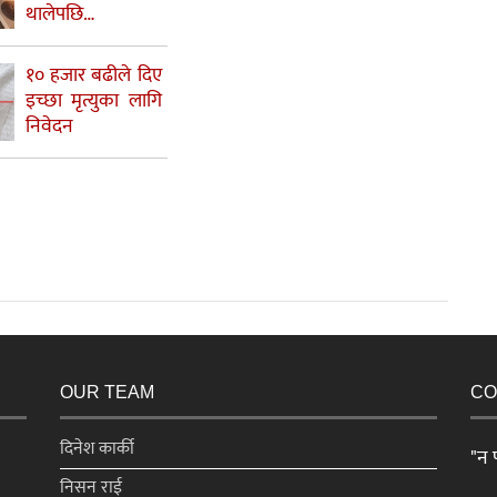
थालेपछि…
१० हजार बढीले दिए
इच्छा मृत्युका लागि
निवेदन
OUR TEAM
CO
दिनेश कार्की
"न प
निसन राई