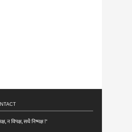
NTACT
क्ष, न विपक्ष, सधै निष्पक्ष !"