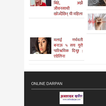
बिहे, अझै
जीवनसाथी
खोज्दैछिन् यी महिला
मलाई गर्भवती
बनाऊ ५ सय युरो
पारिश्रमिक दिन्छु :
एडेलिना
ONLINE DARPAN