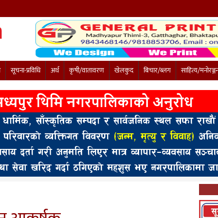
ी
सूचना-प्रविधि
अर्थ
कृषी/वातावरण
खेलकुद
बिचार/ब्लग
साहित्य/मनोरञ्ज