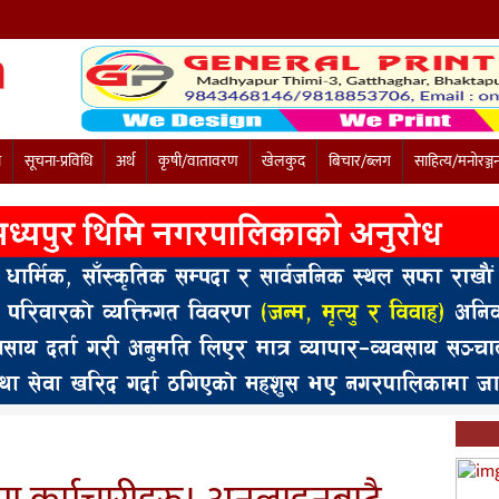
ी
सूचना-प्रविधि
अर्थ
कृषी/वातावरण
खेलकुद
बिचार/ब्लग
साहित्य/मनोरञ्ज