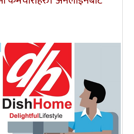
पदमा कर्मचारीहरु। अनलाइनबाटै